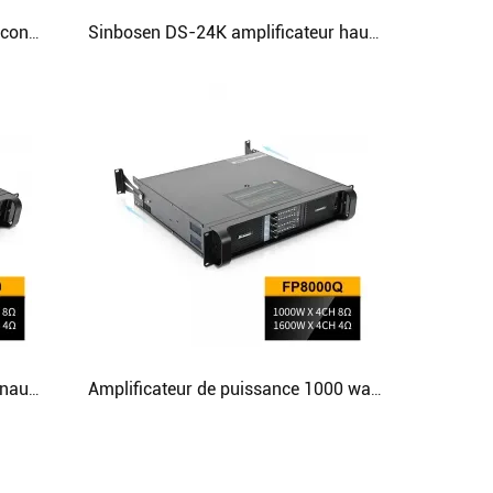
Amplificateur audio 4 canaux à condensateur noir 10Q
Sinbosen DS-24K amplificateur haute puissance professionnel 2 canaux 10000 watts amplificateur de puissance pour caisson de basses 18/21 pouces
Amplificateur de karaoké à 2 canaux, puissance de 3000 watts, pour les meilleurs haut-parleurs stéréo
Amplificateur de puissance 1000 watts, système Pa, amplificateur audio professionnel