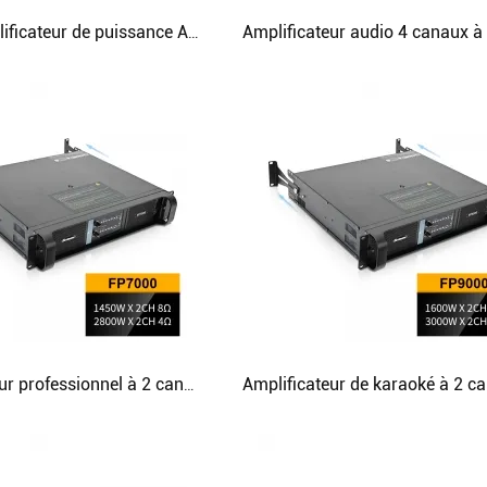
Circuit amplificateur de puissance Audio haut de gamme professionnel à 4 canaux FP22000Q pour grand événement
Amplificateur professionnel à 2 canaux, puissance Dj, amplificateur linéaire de 1500 watts