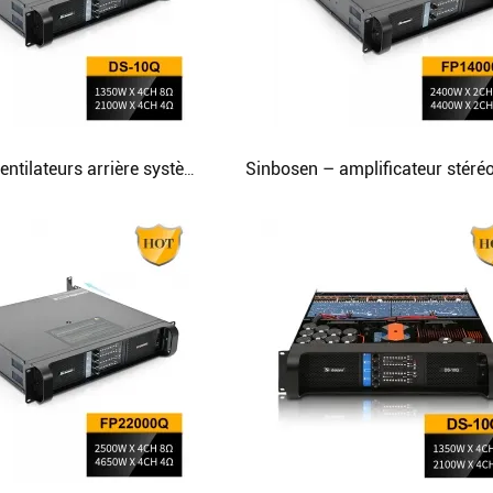
PROCESSEUR AUDIO
Contrôleur de distributeur de puissance
MICROPHONE SANS FIL
COMBINAISON AUDIO
DS-10Q 8 ventilateurs arrière système de refroidissement amplificateur de puissance audio