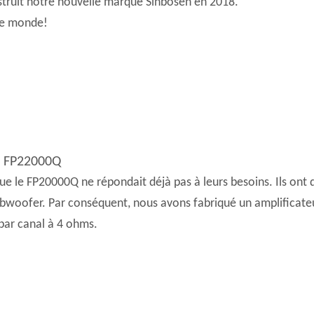
ruit notre nouvelle marque Sinbosen en 2018.
le monde!
e FP22000Q
 que le FP20000Q ne répondait déjà pas à leurs besoins. Ils on
ubwoofer. Par conséquent, nous avons fabriqué un amplificate
 par canal à 4 ohms.