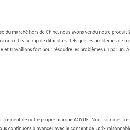
PROCESSEUR AUDIO
Contrôleur de distributeur de puissance
MICROPHONE SANS FIL
se du marché hors de Chine, nous avons vendu notre produit 
COMBINAISON AUDIO
ncontré beaucoup de difficultés. Tels que les problèmes de tré
e et travaillons fort pour résoudre les problèmes un par un. À
gistrement de notre propre marque AOYUE. Nous sommes très 
us continuons à avancer avec le concept de «prix raisonnabl