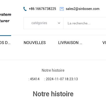
+86 16676738225
sales2@sinbosen.com
catégories
catégories
AMPLIFICATEUR FP
À PROPOS DE NOUS
NOUVELLES
LIVRAISON GRATUITE ET TAXES
V
AMPLIFICATEUR DSP
AMPLIFICATEUR NUMÉRIQUE
la ligne gamme président
Notre histoire
Haut-parleur de caisson de basses
: 45414
: 2024-11-07 18:23:13
Haut-parleur de retour de scène
Haut-parleur coaxial
Notre histoire
Module amplificateur