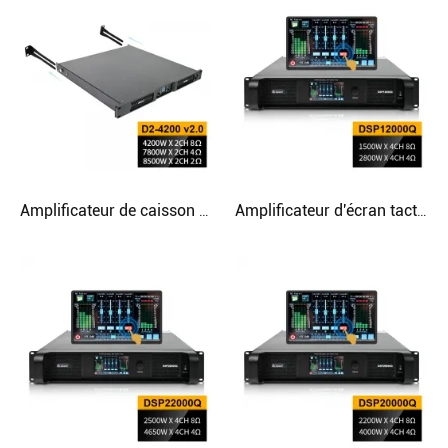
Amplificateur de caisson de basses 4200 W 2 canaux classe D avec support arrière
Amplificateur d'écran tactile DSP à réseau de lignes multifonctionnel avec filtre FIR