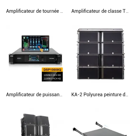
Amplificateur de tournée professionnel FIR AES 2U à écran tactile pour caisson de basses
Amplificateur de classe TD du Dj DSP TD du caisson de basses 4000W à écran tactile pour le concert
Amplificateur de puissance de commutation Dsp AES FIR classe Td 2U
KA-2 Polyurea peinture double haut-parleur de ligne audio 12 pouces 3 voies