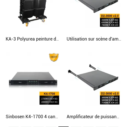
KA-3 Polyurea peinture double haut-parleur de ligne audio 12 pouces 2 voies
Utilisation sur scène d'amplificateur haute puissance stable de classe D de 7400 W 2 ohms
Sinbosen K4-1700 4 canaux 2800 watts sous 4 ohms amplificateur de module professionnel numérique classe d 1u
Amplificateur de puissance numérique OEM 3000 watts pour caisson de basses 18 pouces