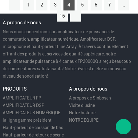
1
2
3
4
5
6
7
...
16
À propos de nous
Nous nous concentrons sur amplificateur de puissance de
commutation, amplificateur numérique, Amplificateur DSP,
microphone et haut-parleur Line Array. À travers continuellement
offrant des produits et services de qualité supérieure, notre
amplificateur de puissance à 4 canaux FP20000Q a reçu beaucoup
de commentaires satisfaisants! Notre rêve est d'être un nouveau
niveau de sonorisation!
PRODUITS
À propos de nous
AMPLIFICATEUR FP
A propos de Sinbosen
AMPLIFICATEUR DSP
Visite d'usine
AMPLIFICATEUR NUMÉRIQUE
Notre histoire
la ligne gamme président
NOTRE ÉQUIPE
Haut-parleur de caisson de basses
Haut-parleur de retour de scène